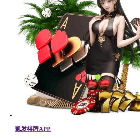
凯发棋牌APP