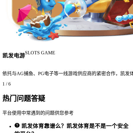
SLOTS GAME
凯发电游
依托与AG捕鱼、PG电子等一线游戏供应商的紧密合作，凯发
1
/ 6
热门问题答疑
平台使用中常遇到的问题供您参考
凯发体育靠谱么？凯发体育是不是一个安全