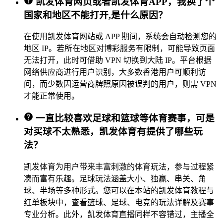
凯发体育网页或者凯发体育APP，我换了个
国家和地区不能打开,是什么原因？
在使用凯发体育网站或 APP 期间，系统会自动检测您的
地区 IP。若所在地区对博彩服务有限制，可能导致页面
无法打开，此时可借助 VPN 切换到大陆 IP。平台根据
网络供应商进行用户识别，大多数香港用户可顺利访
问，而少数因运营商牌照原因被误判的用户，则需 VPN
才能正常使用。
一直比较喜欢足球和篮球等体育赛事，可是
对买球不太熟悉，凯发体育有提供了哪些玩
法？
凯发体育为用户带来丰富刺激的体育玩法，参与过程紧
凑而富有乐趣。足球玩法涵盖大小、独赢、串关、角
球、半场等多种形式。您可以在本站的凯发体育教程与
红单板块中，查看篮球、足球、电竞的玩法详解及赛事
专业分析。此外，凯发体育直播同样不容错过，主播全