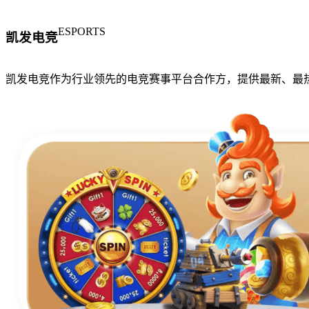
ESPORTS
凯发电竞
凯发电竞作为行业领先的电竞赛事平台合作方，提供最新、最