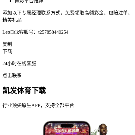
博彩平台推荐
添加以下
专属经理
联系方式，
免费领取高额彩金、包赔注单、
精美礼品
LetsTalk客服号：t257858440254
复制
下载
24小时在线客服
点击联系
凯发体育下载
行业顶尖原生APP，支持全部平台