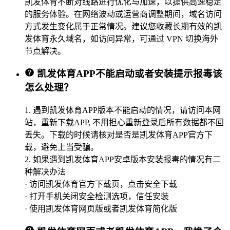
凯发体育不断对线路进行优化与加速，以提供高速稳定
的服务体验。在网络波动或运营商调整期间，域名访问
方式发生变化属于正常情况。建议您收藏长期有效的凯
发体育永久域名，如访问异常，可通过 VPN 切换海外
节点解决。
凯发体育APP不能启动或者安装提示报毒该
怎么处理？
1. 遇到凯发体育APP版本不能启动的情况，请访问本网
站，重新下载APP, 不用担心重新登录后所有数据都不回
丢失。下载的时候请核对是否是凯发体育APP官方下
载，避免上当受骗。
2. 如果遇到凯发体育APP安卓版本安装报毒的情况有二
种解决办法
· 访问凯发体育官方下载页，点击安全下载
· 打开手机关闭安全检测选项，信任安装
· 使用凯发体育网页版或者凯发体育简化版