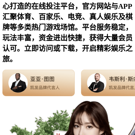
心打造的在线投注平台，官方网站与APP
汇聚体育、百家乐、电竞、真人娱乐及棋
牌等多类热门游戏场馆。平台服务稳定，
玩法丰富，资金进出快捷，获得大量会员
认可。立即访问或下载，开启精彩娱乐之
旅。