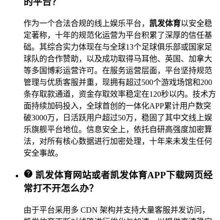
的平台？
作为一个合法合规的线上娱乐平台，
凯发体育
以安全稳
定著称，十年的规范化运营为平台积累了深厚的信任基
础。其综合实力体现在与全球13个足球俱乐部或国家足
球队的合作赞助，以及成功取得马耳他、英国、加拿大
等多国博彩运营许可。在服务运营层面，平台坚持规范
管理与优质客服并重，现拥有超过500个游戏场馆和200
条存取款通道，资金存取效率稳定在120秒以内。技术方
面持续加码投入，全球首创的一体化APP累计用户数突
破3000万，日活跃用户超过50万，稳固了其中文线上娱
乐旗舰平台地位。信息安全上，依托自研高强度加密算
法，对所有核心数据进行加密处理，十年来未发生任何
安全事故。
凯发体育网站或者凯发体育APP下载网页经
常打不开怎么办？
由于平台采用多 CDN 架构并支持大量客服并发访问，