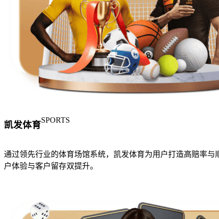
SPORTS
凯发体育
通过领先行业的体育场馆系统，凯发体育为用户打造高赔率与
户体验与客户留存双提升。