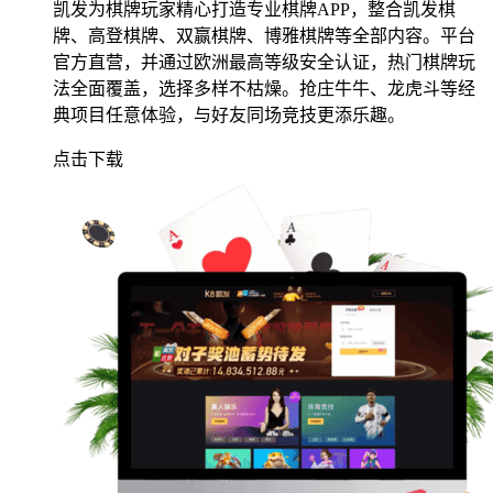
凯发为棋牌玩家精心打造专业棋牌APP，整合凯发棋
牌、高登棋牌、双赢棋牌、博雅棋牌等全部内容。平台
官方直营，并通过欧洲最高等级安全认证，热门棋牌玩
法全面覆盖，选择多样不枯燥。抢庄牛牛、龙虎斗等经
典项目任意体验，与好友同场竞技更添乐趣。
点击下载