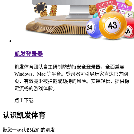
凯发登录器
凯发体育团队自主研制防劫持安全登录器，全面兼容
Windows、Mac 等平台。登录器可引导玩家直达官方网
页，有效减少被拦截或劫持的风险。安装轻松，提供稳
定流畅的游戏体验。
点击下载
认识凯发体育
带您一起认识我们的凯发