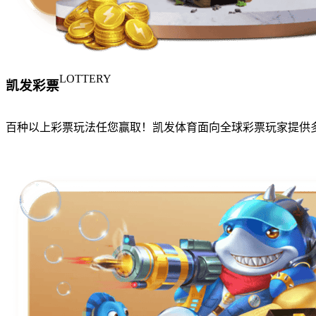
LOTTERY
凯发彩票
百种以上彩票玩法任您赢取！凯发体育面向全球彩票玩家提供