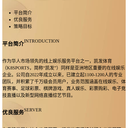
平台简介
优良服务
策略目标
INTRODUCTION
平台简介
作为华人市场领先的线上娱乐服务平台之一，凯发体育
（K8SPORTS，简称“凯发”）同样是亚洲地区重要的在线娱乐
企业。公司自2022年成立以来，已建立起1100-1200人的专业
团队，并积累了千万级会员用户，业务范围涵盖在线娱乐、体
育赛事、足球彩票、棋牌游戏、真人娱乐、彩票购彩、电子竞
技直播以及新型网络直播综艺节目。
SERVER
优良服务